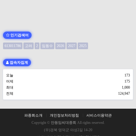
인기검색어
613011786
고려
2
임동수
2026
2027
2025
접속자집계
오늘
173
어제
175
최대
1,000
전체
124,947
파종회소개
개인정보처리방침
서비스이용약관
Copyright ©
안동임씨대종회
All rights reserved.
(우)경북 영덕군 야성2길 14-20